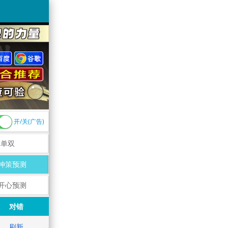
开/关(广告)
单双
神策预测
开心预测
对错
刷新