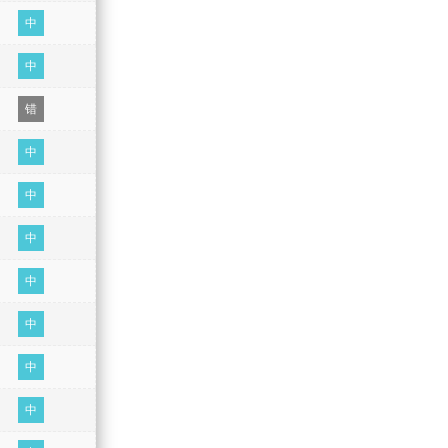
中
中
错
中
中
中
中
中
中
中