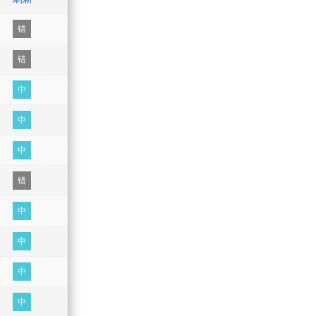
错
错
中
中
中
错
中
中
中
中