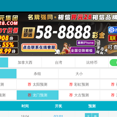
加拿大西
台湾
比特币
杀组
大小
预测
荐
太阳预测
荐
彩虹预测
荐
预测
荐
龙门预测
荐
大古预测
荐
时间
开奖
预测
02
:
00
18:04
大
单