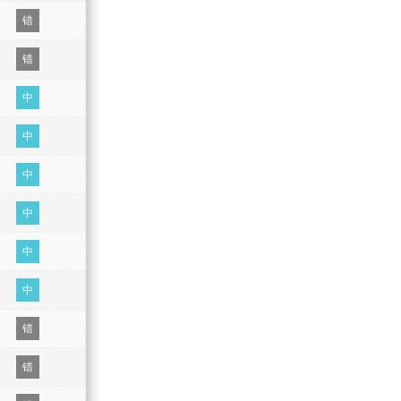
错
错
中
中
中
中
中
中
错
错