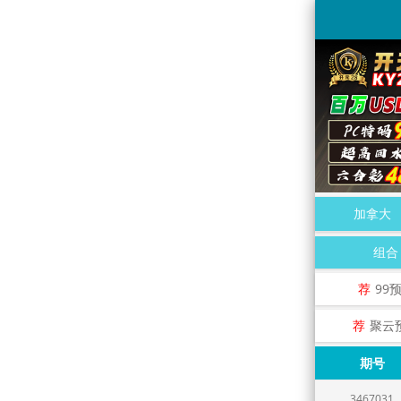
加拿大
组合
荐
99
荐
聚云
期号
3467031