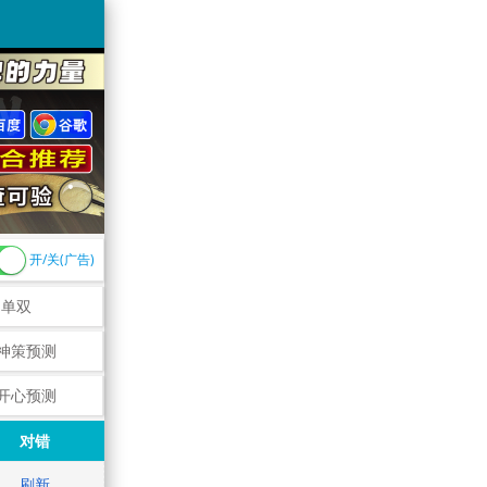
开/关(广告)
单双
神策预测
开心预测
对错
刷新