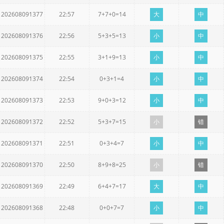
202608091377
22:57
7+7+0=14
大
中
202608091376
22:56
5+3+5=13
小
中
202608091375
22:55
3+1+9=13
小
中
202608091374
22:54
0+3+1=4
小
中
202608091373
22:53
9+0+3=12
小
中
202608091372
22:52
5+3+7=15
小
错
202608091371
22:51
0+3+4=7
小
中
202608091370
22:50
8+9+8=25
小
错
202608091369
22:49
6+4+7=17
大
中
202608091368
22:48
0+0+7=7
小
中