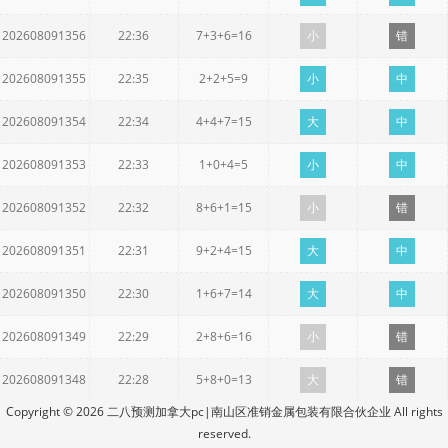
202608091356
22:36
7+3+6=16
小
错
202608091355
22:35
2+2+5=9
小
中
202608091354
22:34
4+4+7=15
大
中
202608091353
22:33
1+0+4=5
小
中
202608091352
22:32
8+6+1=15
小
错
202608091351
22:31
9+2+4=15
大
中
202608091350
22:30
1+6+7=14
大
中
202608091349
22:29
2+8+6=16
小
错
202608091348
22:28
5+8+0=13
大
错
Copyright © 2026 二八预测加拿大pc|南山区准销金属包装有限合伙企业 All rights
reserved.