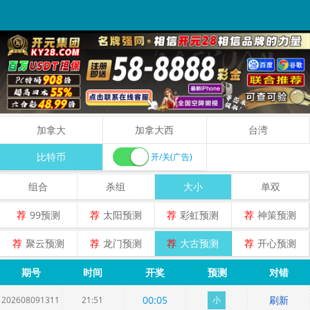
加拿大
加拿大西
台湾
比特币
开/关(广告)
组合
杀组
大小
单双
荐
99预测
荐
太阳预测
荐
彩虹预测
荐
神策预测
荐
聚云预测
荐
龙门预测
荐
大古预测
荐
开心预测
期号
时间
开奖
预测
对错
00
:
04
刷新
202608091311
21:51
小